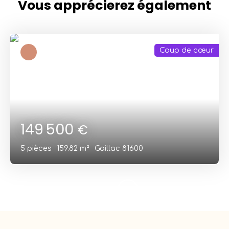
Vous apprécierez
également
Coup de cœur
149 500
€
5
pièces
159.82
m²
Gaillac 81600