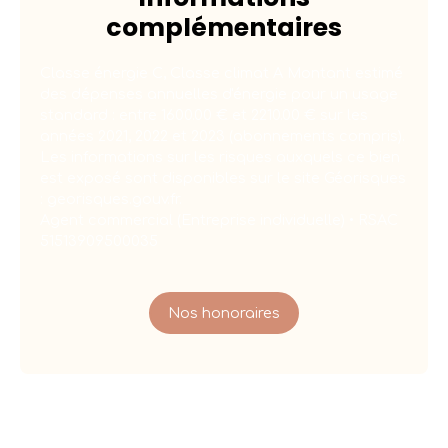
complémentaires
Classe énergie C, Classe climat A Montant estimé
des dépenses annuelles d'énergie pour un usage
standard : entre 1600.00 € et 2210.00 € sur les
années 2021, 2022 et 2023 (abonnements compris).
Les informations sur les risques auxquels ce bien
est exposé sont disponibles sur le site Géorisques
: georisques.gouv.fr.
Agent commercial (Entreprise individuelle) • RSAC
51513909500035
Nos honoraires