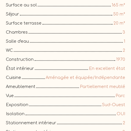
Surface au sol
165
m²
Séjour
50
m²
Surface terrasse
20
m²
Chambres
3
Salle d'eau
1
WC
2
Construction
1970
État intérieur
En excellent état
Cuisine
Aménagée et équipée/Indépendante
Ameublement
Partiellement meublé
Vue
Parc
Exposition
Sud-Ouest
Isolation
OUI
Stationnement intérieur
2