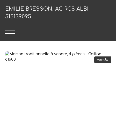
EMILIE BRESSON,
AC RCS ALBI
515139095
Vendu
ACCUEIL
VENDRE
ACHETER
ESTIMER
IN
Être rappelé