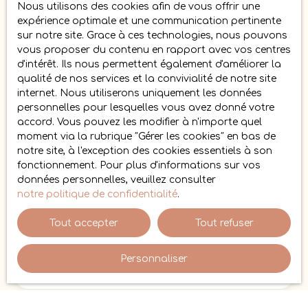
Nous utilisons des cookies afin de vous offrir une
Vous ne trouvez pas
expérience optimale et une communication pertinente
sur notre site. Grace à ces technologies, nous pouvons
la propriété de vos rêves ?
vous proposer du contenu en rapport avec vos centres
d'intérêt. Ils nous permettent également d'améliorer la
qualité de nos services et la convivialité de notre site
Ne manquez aucune opportunité ! Activez notre alerte
internet. Nous utiliserons uniquement les données
mail et recevez directement les nouvelles annonces
personnelles pour lesquelles vous avez donné votre
correspondant à vos critères.
Émilie Bresson
accord. Vous pouvez les modifier à n'importe quel
Immobilier
vous aide à trouver rapidement la maison,
moment via la rubrique ″Gérer les cookies″ en bas de
l’appartement ou le terrain idéal à Gaillac et alentours.
notre site, à l'exception des cookies essentiels à son
fonctionnement. Pour plus d'informations sur vos
Prénom
données personnelles, veuillez consulter
notre politique de confidentialité
.
Nom
Tout accepter
Tout refuser
Email
Personnaliser
Type d'offre
Vente
Type de bien