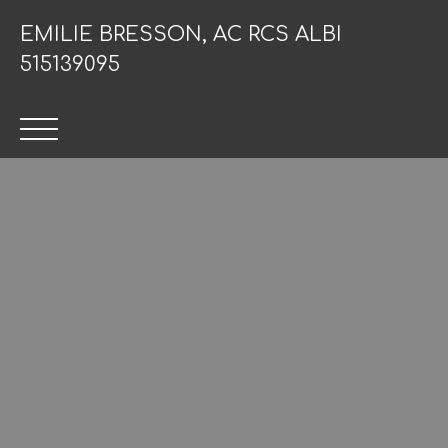
EMILIE BRESSON,
AC RCS ALBI
515139095
ACCUEIL
VENDRE
ACHETER
ESTIMER
IN
Être rappelé