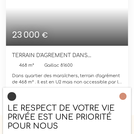
23 000
€
TERRAIN D'AGREMENT DANS
L'HORTALISSE
468
m²
Gaillac 81600
Dans quartier des maraîchers, terrain d'agrément
de 468 m² . Il est en U2 mais non accessible par la
rue en voiture. Idéal pour petit coin de verdure en
ville! Selon les règles d'urbanisme vous pourrez
tout de même y faire un petit abri de 30 m²
LE RESPECT DE VOTRE VIE
maximum. ( à vérifier auprès de l'urbanisme). C'est
une perle rare ! Dépêchez vous !
PRIVÉE EST UNE PRIORITÉ
POUR NOUS